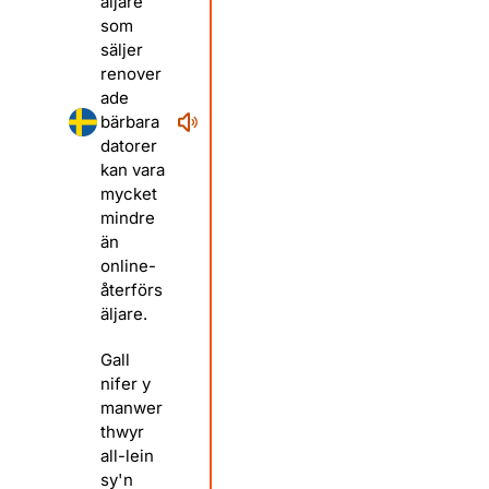
äljare
som
säljer
renover
ade
bärbara
datorer
kan vara
mycket
mindre
än
online-
återförs
äljare.
Gall
nifer y
manwer
thwyr
all-lein
sy'n