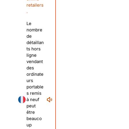
retailers
.
Le
nombre
de
détaillan
ts hors
ligne
vendant
des
ordinate
urs
portable
s remis
à neuf
peut
être
beauco
up