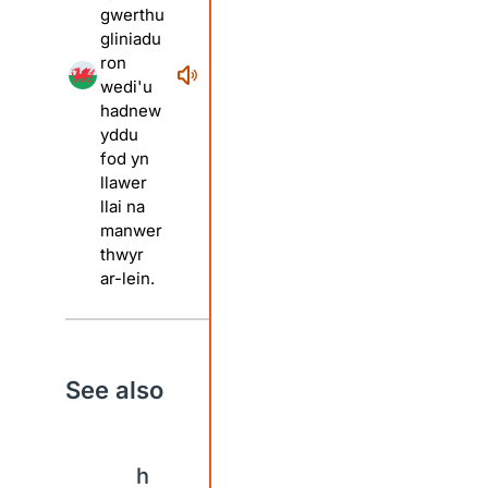
gwerthu
gliniadu
ron
wedi'u
hadnew
yddu
fod yn
llawer
llai na
manwer
thwyr
ar-lein.
See also
h