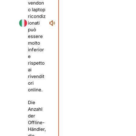
vendon
o laptop
ricondiz
ionati
può
essere
molto
inferior
e
rispetto
ai
rivendit
ori
online.
Die
Anzahl
der
Offline-
Händler,
die