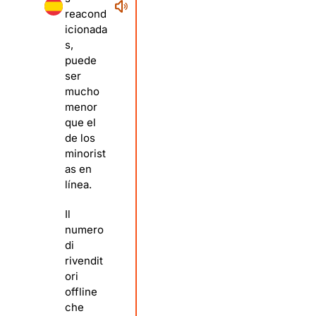
reacond
icionada
s,
puede
ser
mucho
menor
que el
de los
minorist
as en
línea.
Il
numero
di
rivendit
ori
offline
che