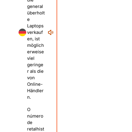
general
überholt
e
Laptops
verkauf
en, ist
möglich
erweise
viel
geringe
r als die
von
Online-
Händler
n.
O
número
de
retalhist