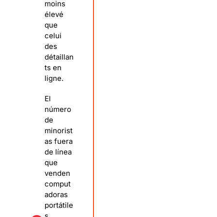
moins
élevé
que
celui
des
détaillan
ts en
ligne.
El
número
de
minorist
as fuera
de línea
que
venden
comput
adoras
portátile
s