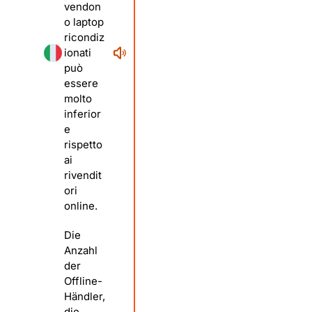
vendon
o laptop
ricondiz
ionati
può
essere
molto
inferior
e
rispetto
ai
rivendit
ori
online.
Die
Anzahl
der
Offline-
Händler,
die