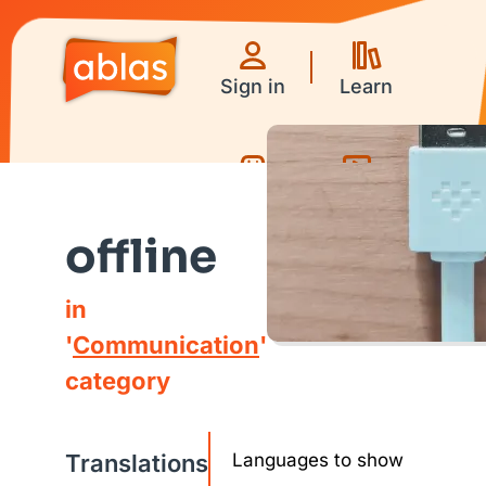
Sign in
Learn
Games
Videos
offline
in
'
Communication
'
category
Translations
Languages to show