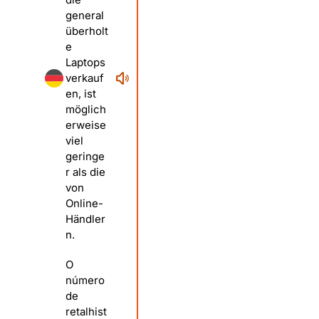
general
überholt
e
Laptops
verkauf
en, ist
möglich
erweise
viel
geringe
r als die
von
Online-
Händler
n.
O
número
de
retalhist