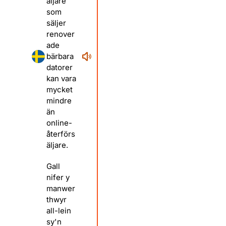
äljare
som
säljer
renover
ade
bärbara
datorer
kan vara
mycket
mindre
än
online-
återförs
äljare.
Gall
nifer y
manwer
thwyr
all-lein
sy'n