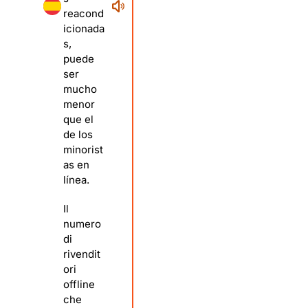
reacond
icionada
s,
puede
ser
mucho
menor
que el
de los
minorist
as en
línea.
Il
numero
di
rivendit
ori
offline
che