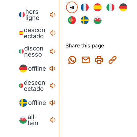
All
hors
ligne
descon
ectado
Share this page
discon
nesso
offline
descon
ectado
offline
all-
lein