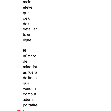
moins
élevé
que
celui
des
détaillan
ts en
ligne.
El
número
de
minorist
as fuera
de línea
que
venden
comput
adoras
portátile
s