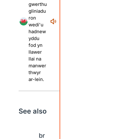
gwerthu
gliniadu
ron
wedi'u
hadnew
yddu
fod yn
llawer
llai na
manwer
thwyr
ar-lein.
See also
br