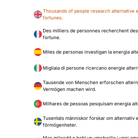
Thousands of people research alternative 
fortunes.
Des milliers de personnes recherchent des
fortune.
Miles de personas investigan la energía al
Migliaia di persone ricercano energie alter
Tausende von Menschen erforschen alternat
Vermögen machen wird.
Milhares de pessoas pesquisam energia alt
Tusentals människor forskar om alternativ 
förmögenheter.
Mae miloedd o bobl yn ymchwilio i ynni am