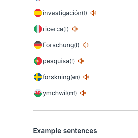
investigación
(f)
ricerca
(f)
Forschung
(f)
pesquisa
(f)
forskning
(en)
ymchwil
(mf)
Example sentences