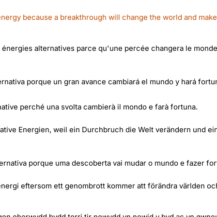
energy because a breakthrough will change the world and make
 énergies alternatives parce qu'une percée changera le monde
ternativa porque un gran avance cambiará el mundo y hará fortu
native perché una svolta cambierà il mondo e farà fortuna.
ive Energien, weil ein Durchbruch die Welt verändern und ei
ernativa porque uma descoberta vai mudar o mundo e fazer for
energi eftersom ett genombrott kommer att förändra världen oc
gen oherwydd bydd torri tir newydd yn newid y byd ac yn gwne