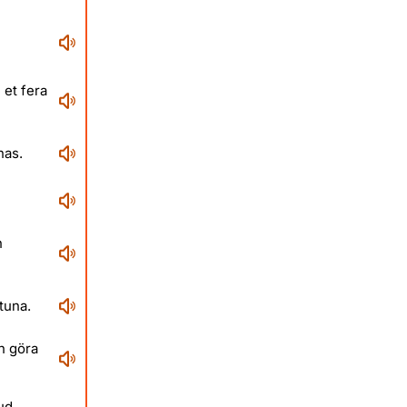
 et fera
nas.
n
tuna.
h göra
ud