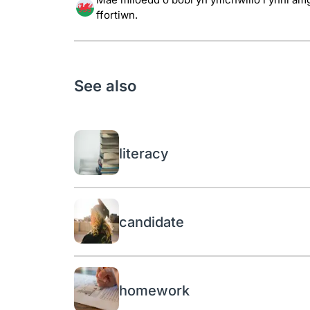
ffortiwn.
See also
literacy
candidate
homework