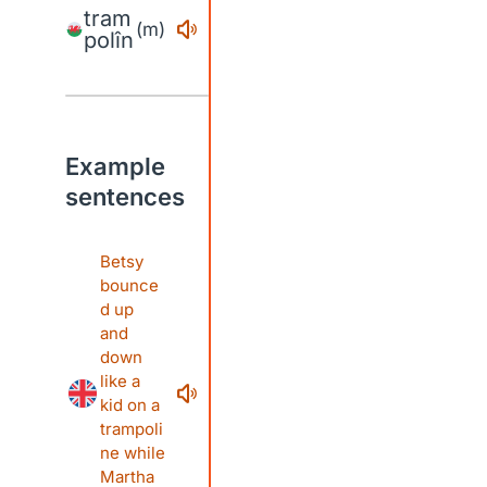
tram
(m)
polîn
Example
sentences
Betsy
bounce
d up
and
down
like a
kid on a
trampoli
ne while
Martha