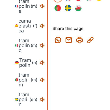
tram
polin
(m)
e
cama
elásti
(f)
Share this page
ca
tram
polin
(m)
o
Tram
(n)
polin
tram
poli
(m)
m
tram
poli
(en)
n