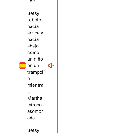
llée.
Betsy
rebotó
hacia
arriba y
hacia
abajo
como
un niño
en un
trampolí
n
mientra
s
Martha
miraba
asombr
ada.
Betsy