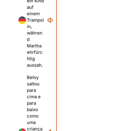
ein Kind
auf
einem
Trampol
in,
währen
d
Martha
ehrfürc
htig
aussah.
Betsy
saltou
para
cima e
para
baixo
como
uma
criança