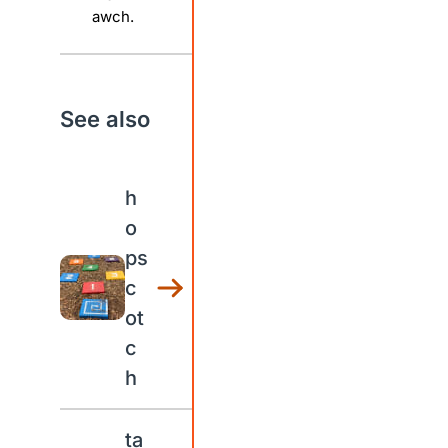
awch.
See also
h
o
ps
c
ot
c
h
ta