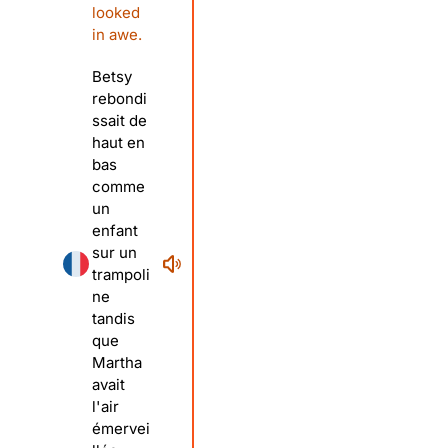
looked
in awe.
Betsy
rebondi
ssait de
haut en
bas
comme
un
enfant
sur un
trampoli
ne
tandis
que
Martha
avait
l'air
émervei