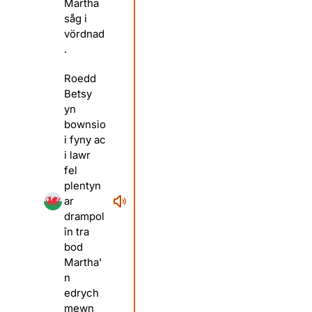
Martha
såg i
vördnad
.
Roedd
Betsy
yn
bownsio
i fyny ac
i lawr
fel
plentyn
ar
drampol
în tra
bod
Martha'
n
edrych
mewn