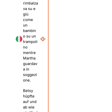
rimbalza
va su e
giù
come
un
bambin
o su un
trampoli
no
mentre
Martha
guardav
a in
soggezi
one.
Betsy
hüpfte
auf und
ab wie