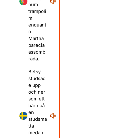
num
trampoli
m
enquant
o
Martha
parecia
assomb
rada.
Betsy
studsad
e upp
och ner
som ett
barn på
en
studsma
tta
medan