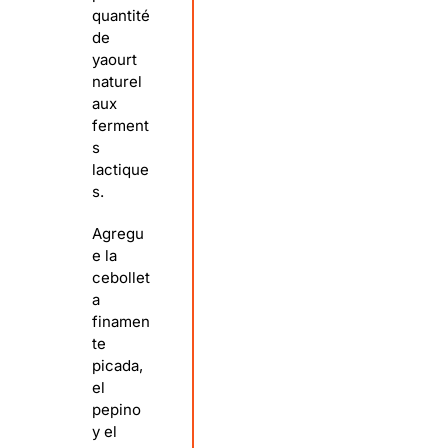
quantité
de
yaourt
naturel
aux
ferment
s
lactique
s.
Agregu
e la
cebollet
a
finamen
te
picada,
el
pepino
y el