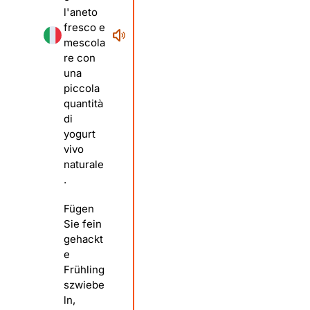
l'aneto
fresco e
mescola
re con
una
piccola
quantità
di
yogurt
vivo
naturale
.
Fügen
Sie fein
gehackt
e
Frühling
szwiebe
ln,