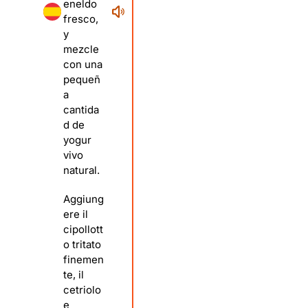
eneldo
fresco,
y
mezcle
con una
pequeñ
a
cantida
d de
yogur
vivo
natural.
Aggiung
ere il
cipollott
o tritato
finemen
te, il
cetriolo
e