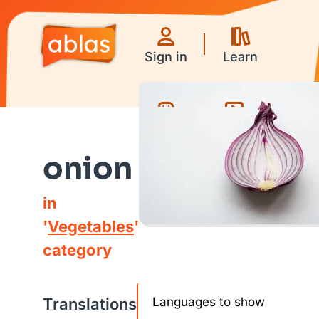
Sign in
Learn
Games
Videos
onion
in
'
Vegetables
'
category
Translations
Languages to show