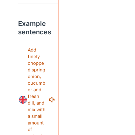
Example
sentences
Add
finely
choppe
d spring
onion,
cucumb
er and
fresh
dill, and
mix with
a small
amount
of