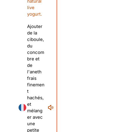
natural
live
yogurt.
Ajouter
de la
ciboule,
du
concom
bre et
de
l'aneth
frais
finemen
t
hachés,
et
mélang
er avec
une
petite