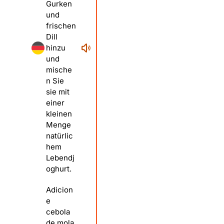
Gurken
und
frischen
Dill
hinzu
und
mische
n Sie
sie mit
einer
kleinen
Menge
natürlic
hem
Lebendj
oghurt.
Adicion
e
cebola
de mola