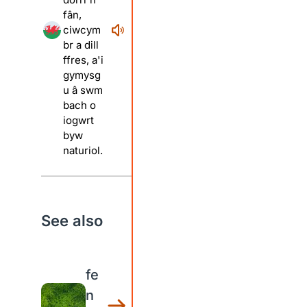
fân,
ciwcym
br a dill
ffres, a'i
gymysg
u â swm
bach o
iogwrt
byw
naturiol.
See also
fe
n