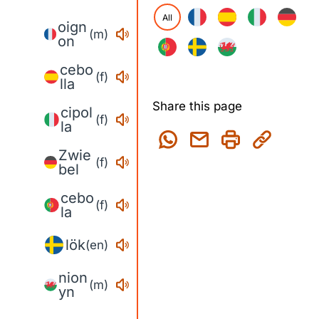
All
oign
(m)
on
cebo
(f)
lla
Share this page
cipol
(f)
la
Zwie
(f)
bel
cebo
(f)
la
lök
(en)
nion
(m)
yn