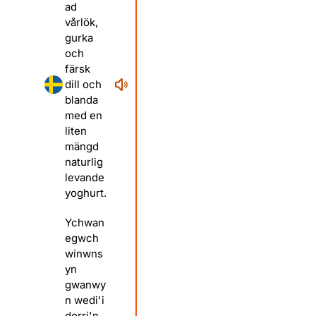
ad
vårlök,
gurka
och
färsk
dill och
blanda
med en
liten
mängd
naturlig
levande
yoghurt.
Ychwan
egwch
winwns
yn
gwanwy
n wedi'i
dorri'n