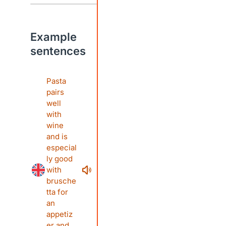
Example
sentences
Pasta
pairs
well
with
wine
and is
especial
ly good
with
brusche
tta for
an
appetiz
er and