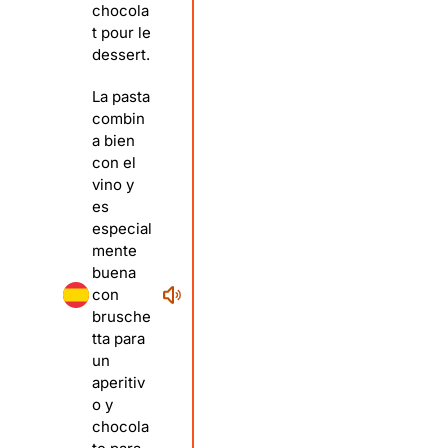
chocola
t pour le
dessert.
La pasta
combin
a bien
con el
vino y
es
especial
mente
buena
con
brusche
tta para
un
aperitiv
o y
chocola