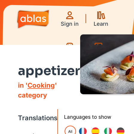
Sign in
Learn
Games
Videos
appetizer
in '
Cooking
'
category
Translations
Languages to show
All