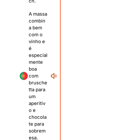
ch.
A massa
combin
a bem
com o
vinho e
é
especial
mente
boa
com
brusche
tta para
um
aperitiv
o e
chocola
te para
sobrem
esa.