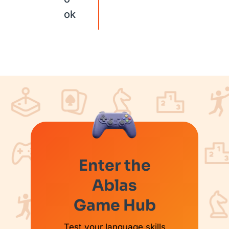
ok
Enter the
Ablas
Game Hub
Test your language skills