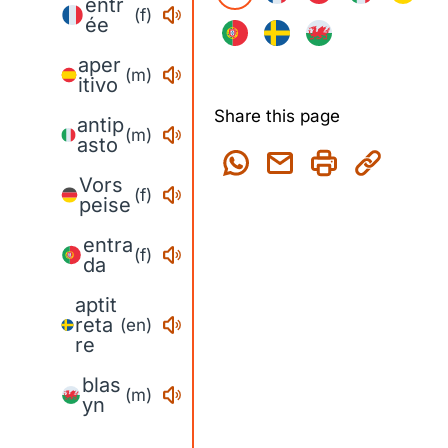
entr
(f)
ée
aper
(m)
itivo
Share this page
antip
(m)
asto
Vors
(f)
peise
entra
(f)
da
aptit
reta
(en)
re
blas
(m)
yn