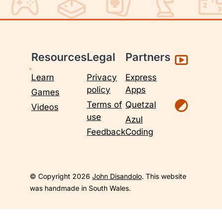
Resources
Legal
Partners
Learn
Privacy
Express
policy
Apps
Games
Terms of
Quetzal
Videos
use
Azul
Feedback
Coding
© Copyright 2026
John Disandolo
. This website
was handmade in South Wales.