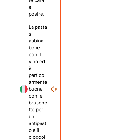
te para
el
postre.
La pasta
si
abbina
bene
con il
vino ed
è
particol
armente
buona
con le
brusche
tte per
un
antipast
o e il
cioccol