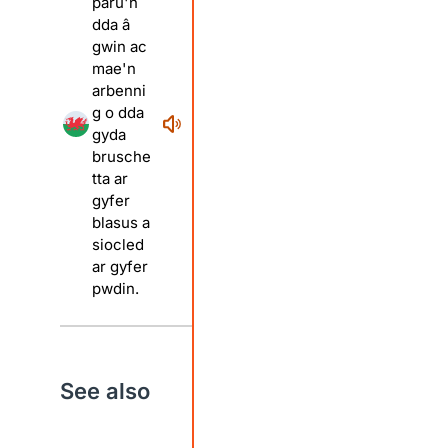
paru'n
dda â
gwin ac
mae'n
arbenni
g o dda
gyda
brusche
tta ar
gyfer
blasus a
siocled
ar gyfer
pwdin.
See also