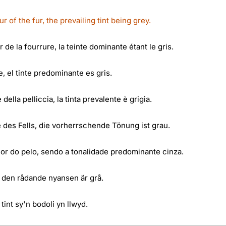
r of the fur, the prevailing tint being grey.
 de la fourrure, la teinte dominante étant le gris.
e, el tinte predominante es gris.
ella pelliccia, la tinta prevalente è grigia.
 des Fells, die vorherrschende Tönung ist grau.
or do pelo, sendo a tonalidade predominante cinza.
g, den rådande nyansen är grå.
tint sy'n bodoli yn llwyd.