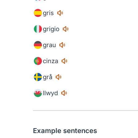
gris
grigio
grau
cinza
grå
llwyd
Example sentences