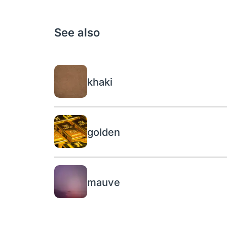
See also
khaki
golden
mauve