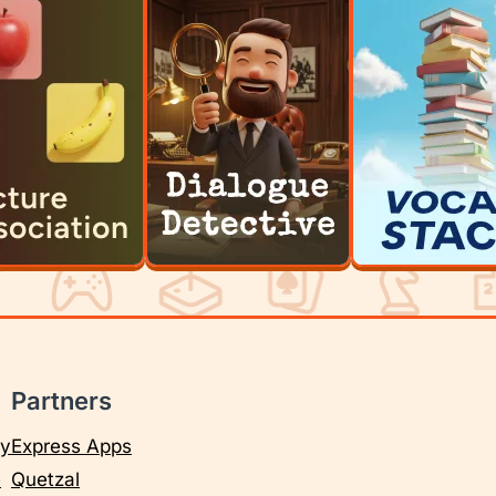
Partners
cy
Express Apps
e
Quetzal