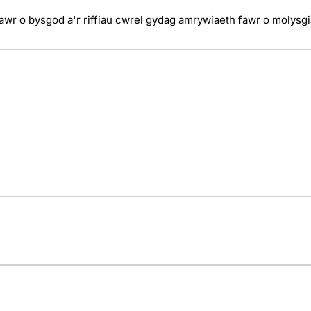
wr o bysgod a'r riffiau cwrel gydag amrywiaeth fawr o molysgi