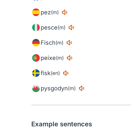
pez
(m)
pesce
(m)
Fisch
(m)
peixe
(m)
fisk
(en)
pysgodyn
(m)
Example sentences