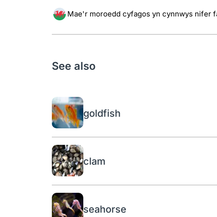
Mae'r moroedd cyfagos yn cynnwys nifer fa
See also
goldfish
clam
seahorse