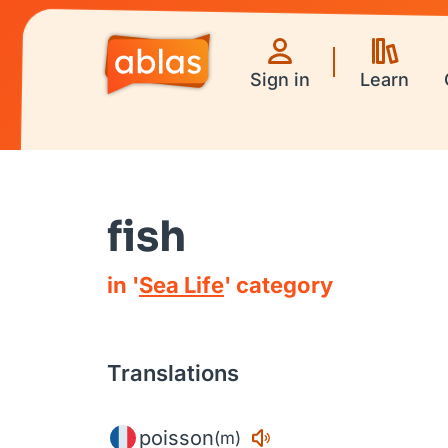
Sign in
Learn
fish
in '
Sea Life
' category
Translations
poisson
(m)