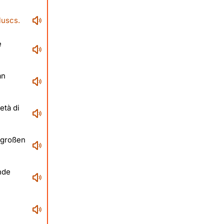
luscs.
e
an
età di
 großen
nde